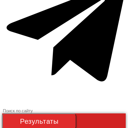
Search
...
Результаты