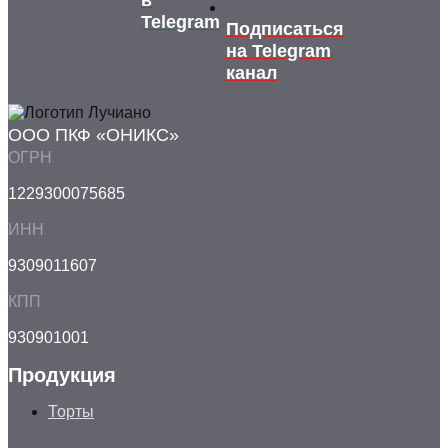
в
Telegram
Подписаться
на Telegram
канал
ООО ПКФ «ОНИКС»
ОГРН
1229300075685
ИНН
9309011607
КПП
930901001
Продукция
Торты