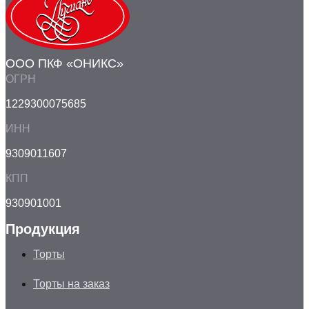
ООО ПКФ «ОНИКС»
ОГРН
1229300075685
ИНН
9309011607
КПП
930901001
Продукция
Торты
Торты на заказ