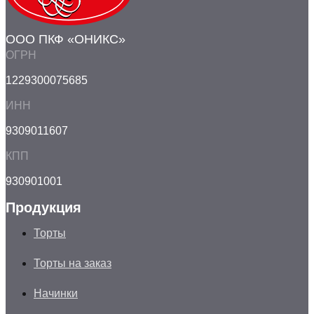
ООО ПКФ «ОНИКС»
ОГРН
1229300075685
ИНН
9309011607
КПП
930901001
Продукция
Торты
Торты на заказ
Начинки