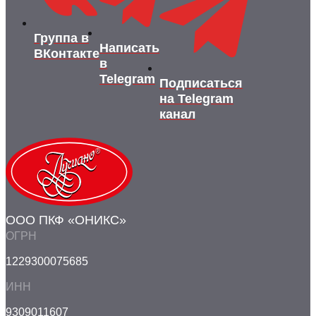
Группа в
Написать
ВКонтакте
в
Telegram
Подписаться
на Telegram
канал
ООО ПКФ «ОНИКС»
ОГРН
1229300075685
ИНН
9309011607