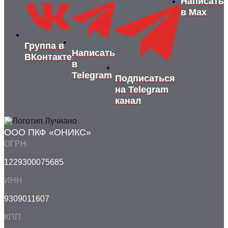
Написать
в Max
Группа в
Написать
ВКонтакте
в
Telegram
Подписаться
на Telegram
канал
ООО ПКФ «ОНИКС»
ОГРН
1229300075685
ИНН
9309011607
КПП