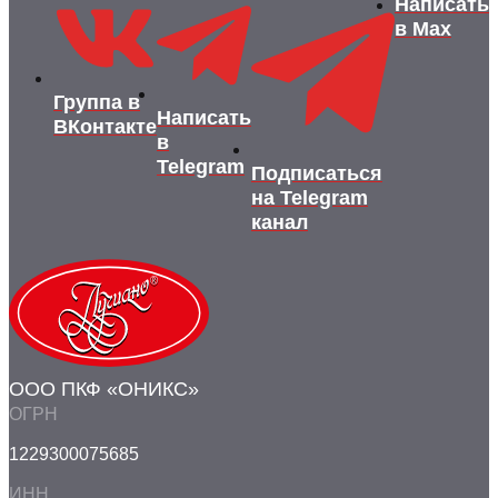
Написать
в Max
Группа в
Написать
ВКонтакте
в
Telegram
Подписаться
на Telegram
канал
ООО ПКФ «ОНИКС»
ОГРН
1229300075685
ИНН