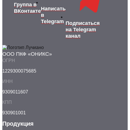
Группа в
Написать
ВКонтакте
в
Telegram
Подписаться
на Telegram
канал
ООО ПКФ «ОНИКС»
ОГРН
1229300075685
ИНН
9309011607
КПП
930901001
Продукция