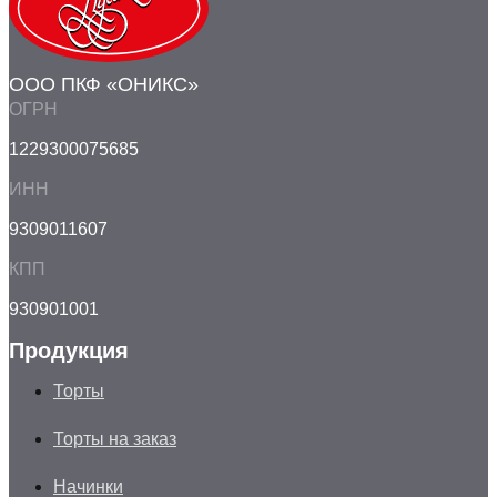
ООО ПКФ «ОНИКС»
ОГРН
1229300075685
ИНН
9309011607
КПП
930901001
Продукция
Торты
Торты на заказ
Начинки