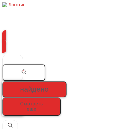
Перейти
к
содержимому
Меню
Search
...
найдено
Смотреть
еще