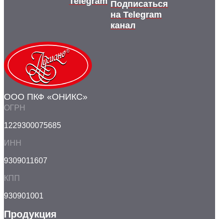
Telegram
Подписаться
на Telegram
канал
ООО ПКФ «ОНИКС»
ОГРН
1229300075685
ИНН
9309011607
КПП
930901001
Продукция