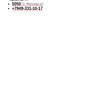
5050
(с Феникса)
+7949-331-10-17