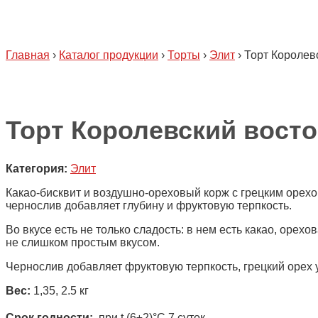
Главная
›
Каталог продукции
›
Торты
›
Элит
›
Торт Королев
Торт Королевский восто
Категория:
Элит
Какао-бисквит и воздушно-ореховый корж с грецким орех
чернослив добавляет глубину и фруктовую терпкость.
Во вкусе есть не только сладость: в нем есть какао, орех
не слишком простым вкусом.
Чернослив добавляет фруктовую терпкость, грецкий орех 
Вес:
1,35, 2.5 кг
Срок годности:
при t (6±2)°С 7 суток