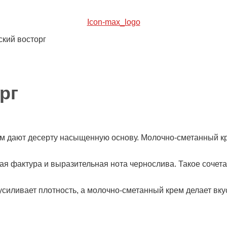
Icon-max_logo
ский восторг
рг
ом дают десерту насыщенную основу. Молочно-сметанный кр
овая фактура и выразительная нота чернослива. Такое сочет
усиливает плотность, а молочно-сметанный крем делает вку