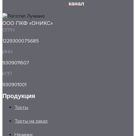
канал
ООО ПКФ «ОНИКС»
ОГРН
1229300075685
ИНН
9309011607
КПП
930901001
Продукция
Торты
Торты на заказ
Начинки