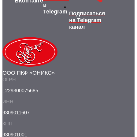
ВКонтакте
в
Telegram
Подписаться
на Telegram
канал
ООО ПКФ «ОНИКС»
ОГРН
1229300075685
ИНН
9309011607
КПП
930901001