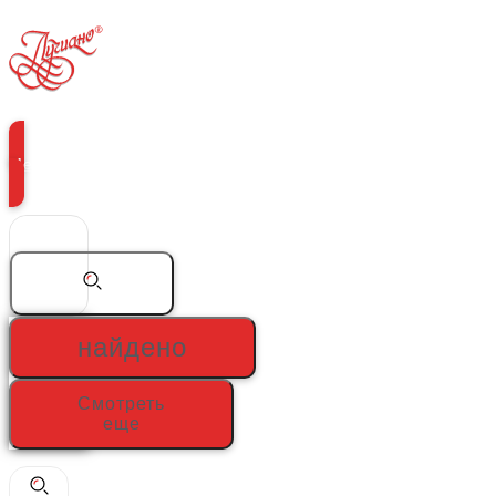
Перейти
к
содержимому
Меню
Search
...
найдено
Смотреть
еще