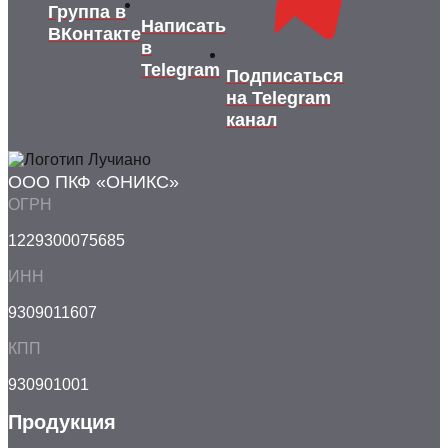
Группа в
Написать
ВКонтакте
в
Telegram
Подписаться
на Telegram
канал
ООО ПКФ «ОНИКС»
ОГРН
1229300075685
ИНН
9309011607
КПП
930901001
Продукция