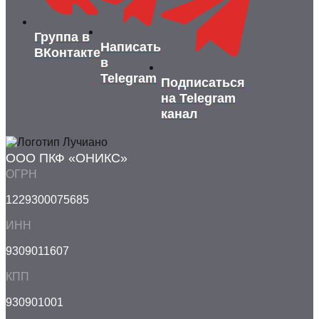
Группа в
Написать
ВКонтакте
в
Telegram
Подписаться
на Telegram
канал
ООО ПКФ «ОНИКС»
ОГРН
1229300075685
ИНН
9309011607
КПП
930901001