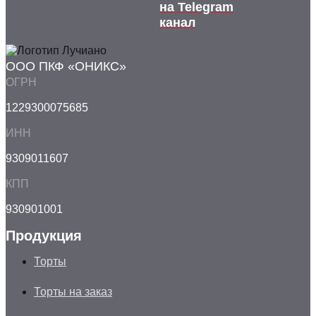
на Telegram
канал
ООО ПКФ «ОНИКС»
ОГРН
1229300075685
ИНН
9309011607
КПП
930901001
Продукция
Торты
Торты на заказ