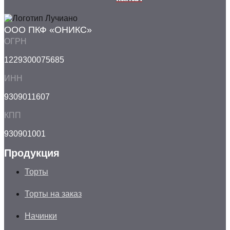
ООО ПКФ «ОНИКС»
ОГРН
1229300075685
ИНН
9309011607
КПП
930901001
Продукция
Торты
Торты на заказ
Начинки