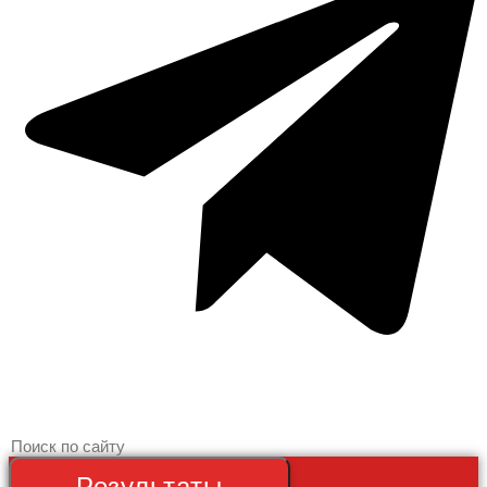
Search
...
Результаты