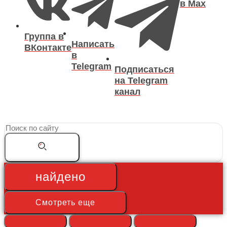
в Max
Группа в
Написать
ВКонтакте
в
Telegram
Подписаться
на Telegram
канал
Search
...
найдено
Смотреть еще