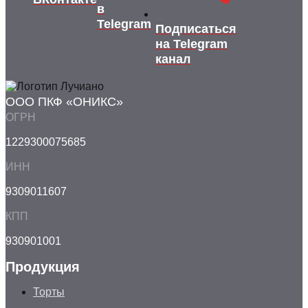
в
Telegram
Подписаться
на Telegram
канал
ООО ПКФ «ОНИКС»
ОГРН
1229300075685
ИНН
9309011607
КПП
930901001
Продукция
Торты