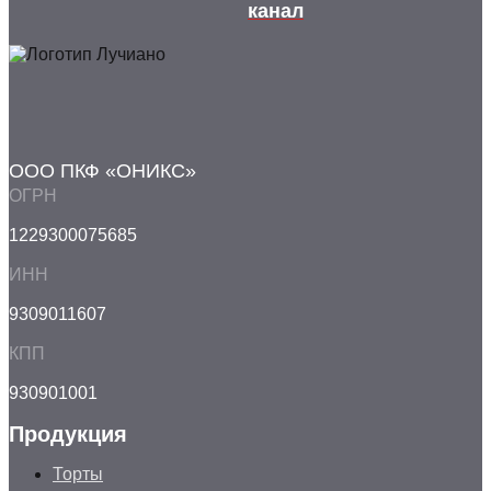
канал
ООО ПКФ «ОНИКС»
ОГРН
1229300075685
ИНН
9309011607
КПП
930901001
Продукция
Торты