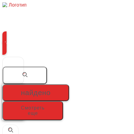
Перейти
к
содержимому
Меню
Search
...
найдено
Смотреть
еще