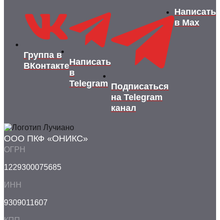
Написать
в Max
Группа в
Написать
ВКонтакте
в
Telegram
Подписаться
на Telegram
канал
ООО ПКФ «ОНИКС»
ОГРН
1229300075685
ИНН
9309011607